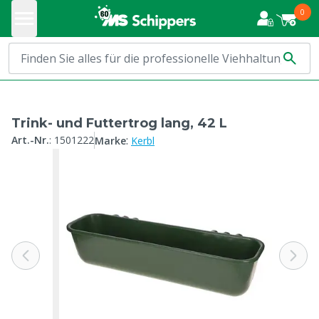
0
Trink- und Futtertrog lang, 42 L
:
Art.-Nr.
:
1501222
Marke
Kerbl