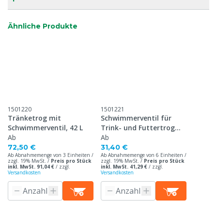
Ähnliche Produkte
1501220
1501221
Tränketrog mit
Schwimmerventil für
Schwimmerventil, 42 L
Trink- und Futtertrog
Ab
lang, 42 L
Ab
72,50 €
31,40 €
Ab Abnahmemenge von 3 Einheiten /
Ab Abnahmemenge von 6 Einheiten /
zzgl. 19% MwSt. /
Preis pro Stück
zzgl. 19% MwSt. /
Preis pro Stück
inkl. MwSt. 91,04 €
/
zzgl.
inkl. MwSt. 41,29 €
/
zzgl.
Versandkosten
Versandkosten