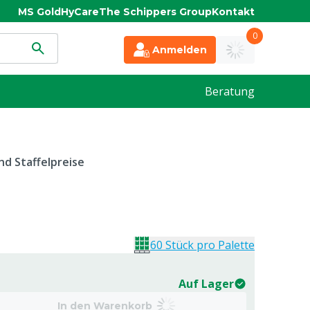
MS Gold
HyCare
The Schippers Group
Kontakt
0
Anmelden
Beratung
d Staffelpreise
60 Stück pro Palette
Auf Lager
In den Warenkorb