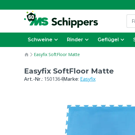
Schweine
Rinder
Geflügel
Easyfix SoftFloor Matte
Easyfix SoftFloor Matte
Art.-Nr.
:
1501364
Marke
:
Easyfix