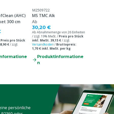
M2509722
fClean (AHC)
MS TMC Alk
ket 300 cm
Ab
30,20 €
€
Ab Abnahmemenge von 26 Einheiten
/ zzgl. 19% MwSt. /
Preis pro Stück
/
Preis pro Stück
inkl. MwSt. 39,15 €
/
zzgl.
8,90 €
/
zzgl.
Versandkosten
/
Bruttopreis:
1,70 € inkl. MwSt. per kg
informatione
Produktinformatione
n
eine persönliche
3 92360
oder