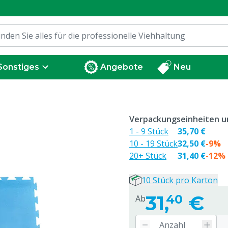
Sonstiges
Angebote
Neu
Verpackungseinheiten un
1 - 9 Stück
35,70 €
10 - 19 Stück
32,50 €
-9%
20+ Stück
31,40 €
-12%
10 Stück pro Karton
31,
€
40
Ab