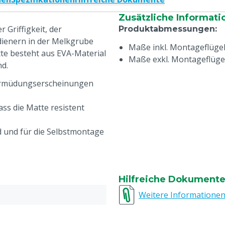
Zusätzliche Informati
 Griffigkeit, der
Produktabmessungen
:
ienern in der Melkgrube
Maße inkl. Montageflügel:
te besteht aus EVA-Material
Maße exkl. Montageflügel:
nd.
 Ermüdungserscheinungen
ass die Matte resistent
nd und für die Selbstmontage
Hilfreiche Dokument
Weitere Informatione