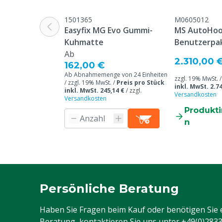
1501365
M0605012
Easyfix MG Evo Gummi-
MS AutoHoo
Kuhmatte
Benutzerpa
Ab
2.310,00 
162,00 €
Ab Abnahmemenge von 24 Einheiten
zzgl. 19% MwSt. 
/ zzgl. 19% MwSt. /
Preis pro Stück
inkl. MwSt. 2.74
inkl. MwSt. 245,14 €
/
zzgl.
Versandkosten
Versandkosten
Produkt
n
Persönliche Beratung
Haben Sie Fragen beim Kauf oder benötigen Sie 
Beratung, kontaktieren Sie uns unter
+49(0)283