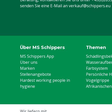
senden Sie eine E-Mail an
verkauf@schippers.eu
Über MS Schippers
Themen
MS Schippers App
Schädlingsb
Über uns
Wasseraufber
Marken
Farbsystem
Stellenangebote
Persönliche 
Hardest working people in
Vogelgrippe
hygiene
Afrikanische
Wir liefern mit