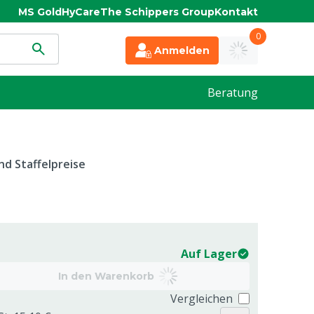
MS Gold
HyCare
The Schippers Group
Kontakt
0
Anmelden
Beratung
d Staffelpreise
Auf Lager
In den Warenkorb
Vergleichen