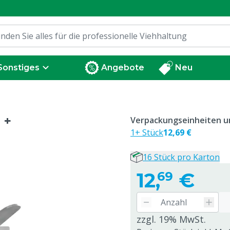
Sonstiges
Angebote
Neu
 +
Verpackungseinheiten un
1+ Stück
12,69 €
16 Stück pro Karton
12,
€
69
zzgl. 19% MwSt.