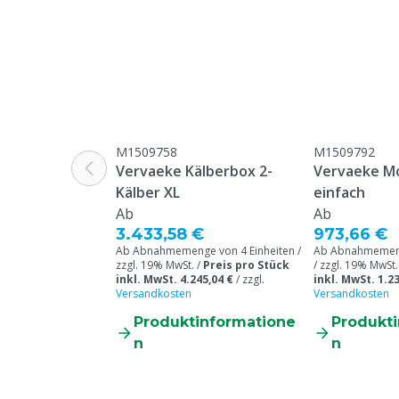
M1509758
M1509792
Vervaeke Kälberbox 2-
Vervaeke Mo
Kälber XL
einfach
Ab
Ab
3.433,58 €
973,66 €
Ab Abnahmemenge von 4 Einheiten /
Ab Abnahmemeng
zzgl. 19% MwSt. /
Preis pro Stück
/ zzgl. 19% MwSt.
inkl. MwSt. 4.245,04 €
/
zzgl.
inkl. MwSt. 1.23
Versandkosten
Versandkosten
Produktinformatione
Produkt
n
n