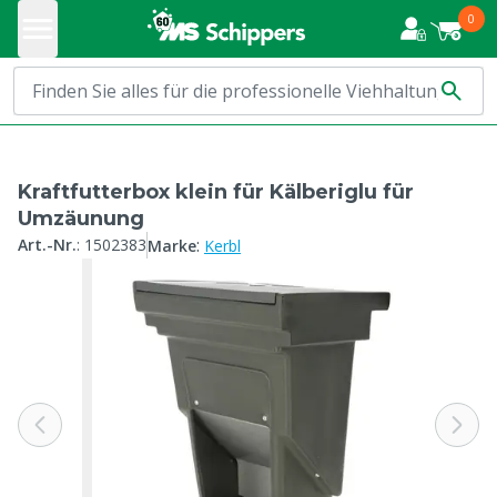
0
Kraftfutterbox klein für Kälberiglu für
Umzäunung
:
Art.-Nr.
:
1502383
Marke
Kerbl