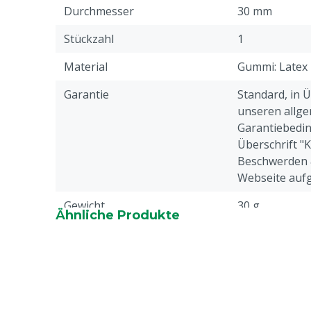
Durchmesser
30 mm
Stückzahl
1
Material
Gummi: Latex
Garantie
Standard, in 
unseren allge
Garantiebedin
Überschrift "
Beschwerden 
Webseite aufg
Gewicht
30 g
Ähnliche Produkte
Perforation
Kreuz
Tierarten
Rindvieh
Tierartenspezifisch
Kälber