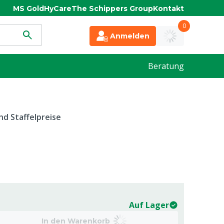
MS Gold
HyCare
The Schippers Group
Kontakt
0
Anmelden
Beratung
d Staffelpreise
Auf Lager
In den Warenkorb