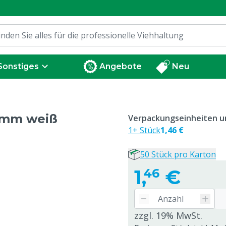
Sonstiges
Angebote
Neu
 4mm weiß
Verpackungseinheiten un
1+ Stück
1,46 €
50 Stück pro Karton
1,
€
46
zzgl. 19% MwSt.