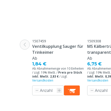
1507459
1509308
Ventilkupplung Sauger für
MS Kälbert
Trinkeimer
transparent,
Ab
Ab
1,84 €
6,75 €
Ab Abnahmemenge von 10 Einheiten
Ab Abnahmemeng
/ zzgl. 19% MwSt. /
Preis pro Stück
/ zzgl. 19% MwSt.
inkl. MwSt. 2,83 €
/
zzgl.
inkl. MwSt. 8,39
Versandkosten
Versandkosten