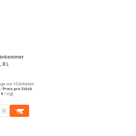
Tierarten
Tierartenspezifisch
Farbe
ränkeeimer
 8 L
e von 10 Einheiten
 /
Preis pro Stück
 €
/
zzgl.