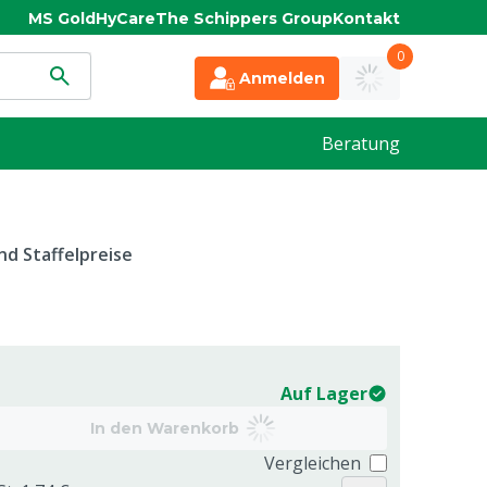
MS Gold
HyCare
The Schippers Group
Kontakt
0
Anmelden
Beratung
d Staffelpreise
Auf Lager
In den Warenkorb
Vergleichen