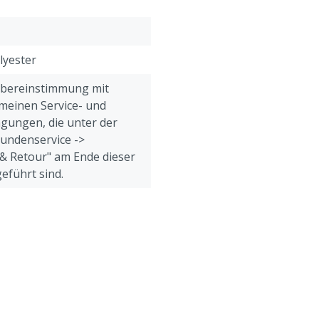
lyester
Übereinstimmung mit
meinen Service- und
gungen, die unter der
Kundenservice ->
& Retour" am Ende dieser
eführt sind.
eine, Geflügel, Schafe,
erfügbar, Sauber, Sicher