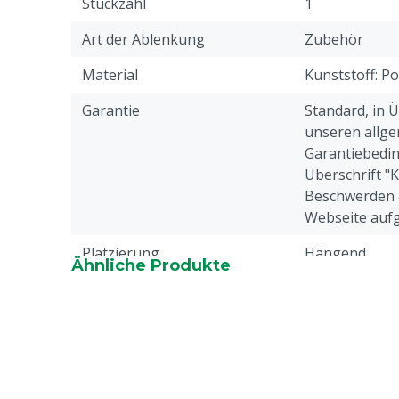
Stückzahl
1
Art der Ablenkung
Zubehör
Material
Kunststoff: Po
Garantie
Standard, in 
unseren allge
Garantiebedin
Überschrift "
Beschwerden 
Webseite aufg
Platzierung
Hängend
Ähnliche Produkte
Tierarten
Rindvieh, Schw
Ziegen
Merkmale der Ablenkung
Zugänglich, V
Farbe
Rot