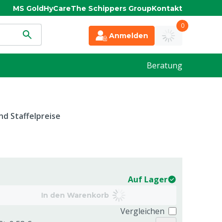
MS Gold
HyCare
The Schippers Group
Kontakt
0
Anmelden
Beratung
d Staffelpreise
Auf Lager
In den Warenkorb
Vergleichen