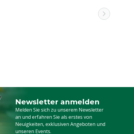
Newsletter anmelden
Melden Sie sich für unseren Newsletter a
Melden Sie sich zu unserem Newsletter
an und erfahren Sie als erstes von
Neuigkeiten, exklusiven Angeboten und
unseren Events.