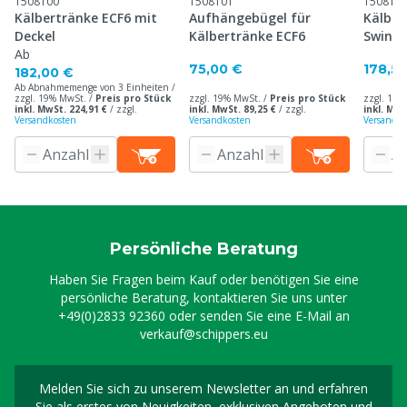
1508100
1508101
150810
Kälbertränke ECF6 mit
Aufhängebügel für
Kälber
Deckel
Kälbertränke ECF6
Swing-
Ab
75,00 €
178,5
182,00 €
Ab Abnahmemenge von 3 Einheiten /
zzgl. 19% MwSt. /
Preis pro Stück
zzgl. 19% MwSt. /
Preis pro Stück
zzgl. 19%
inkl. MwSt. 224,91 €
/
zzgl.
inkl. MwSt. 89,25 €
/
zzgl.
inkl. MwS
Versandkosten
Versandkosten
Versandko
Persönliche Beratung
Haben Sie Fragen beim Kauf oder benötigen Sie eine
persönliche Beratung, kontaktieren Sie uns unter
+49(0)2833 92360
oder senden Sie eine E-Mail an
verkauf@schippers.eu
Melden Sie sich zu unserem Newsletter an und erfahren
Melden Sie sich für uns
Sie als erstes von Neuigkeiten, exklusiven Angeboten und