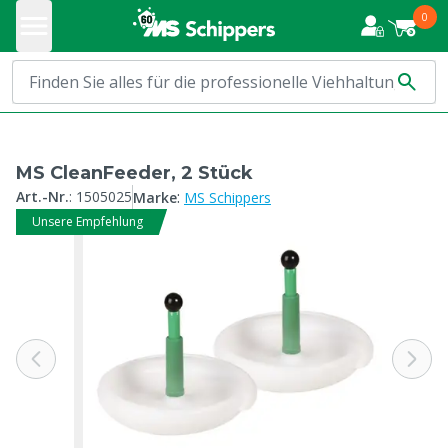
0
MS CleanFeeder, 2 Stück
:
Art.-Nr.
:
1505025
Marke
MS Schippers
Unsere Empfehlung