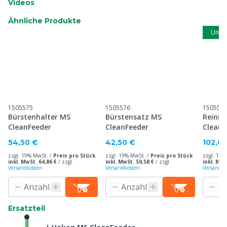
Videos
Ähnliche Produkte
Unse
1505575
1505576
150557
Bürstenhalter MS
Bürstensatz MS
Reinig
CleanFeeder
CleanFeeder
CleanF
54,50 €
42,50 €
102,0
zzgl. 19% MwSt. /
Preis pro Stück
zzgl. 19% MwSt. /
Preis pro Stück
zzgl. 19%
inkl. MwSt. 64,86 €
/
zzgl.
inkl. MwSt. 50,58 €
/
zzgl.
inkl. MwS
Versandkosten
Versandkosten
Versandko
Ersatzteil