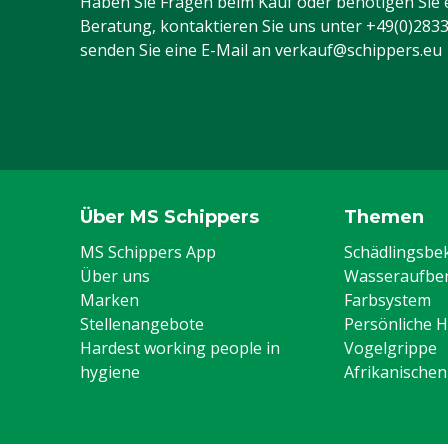
Haben Sie Fragen beim Kauf oder benötigen Sie 
Beratung, kontaktieren Sie uns unter
+49(0)283
senden Sie eine E-Mail an
verkauf@schippers.eu
Über MS Schippers
Themen
MS Schippers App
Schädlingsb
Über uns
Wasseraufber
Marken
Farbsystem
Stellenangebote
Persönliche 
Hardest working people in
Vogelgrippe
hygiene
Afrikanische