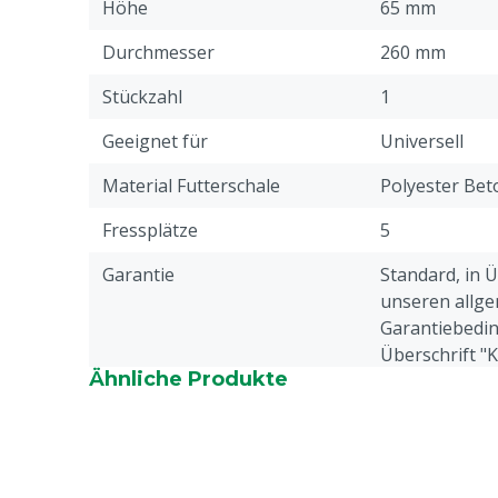
Höhe
65 mm
Durchmesser
260 mm
Stückzahl
1
Geeignet für
Universell
Material Futterschale
Polyester Bet
Fressplätze
5
Garantie
Standard, in 
unseren allge
Garantiebedin
Überschrift "
Ähnliche Produkte
Beschwerden 
Webseite aufg
Tierarten
Schweine
Tierartenspezifisch
Ferkel