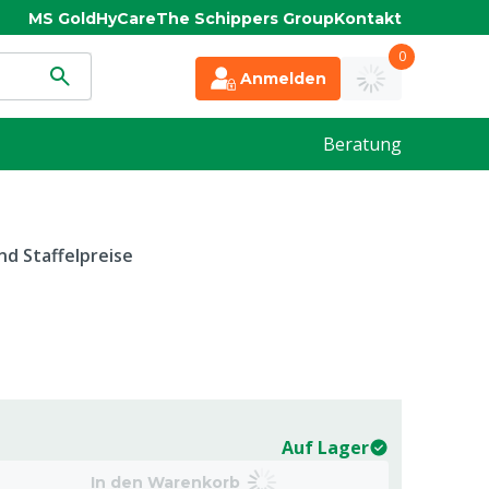
MS Gold
HyCare
The Schippers Group
Kontakt
0
Anmelden
Beratung
d Staffelpreise
Auf Lager
In den Warenkorb