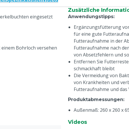
Zusätzliche Informati
bferkelbuchten eingesetzt
Anwendungstipps
:
Ergänzungsfütterung von 
für eine gute Futteraufn
Futteraufnahme in der Ab
it einem Bohrloch versehen
Futteraufnahme nach dem 
von Absetzfehlern und so
Entfernen Sie Futterreste
schmackhaft bleibt
Die Vermeidung von Bakt
von Krankheiten und verb
Futteraufnahme und das
Produktabmessungen
:
Außenmaß: 260 x 260 x 65
Innenmaß: 210 x 210 x 40 
Videos
Materialeigenschaften
: