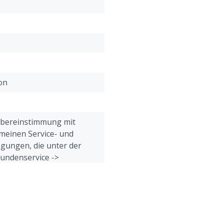
Polyester-Beton
Technische Merkmale
:
Gewicht: 2,68 kg
Inhalt: 1 Liter
Schraubengröße: M8 Zur
on
Übereinstimmung mit
meinen Service- und
gungen, die unter der
Kundenservice ->
& Retour" am Ende dieser
eführt sind.