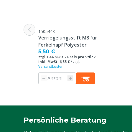
Inhalt
1 L
1505448
Verriegelungsstift M8 für
Ferkelnapf Polyester
5,50 €
zzgl. 19% MwSt. /
Preis pro Stück
inkl. MwSt. 6,55 €
/
zzgl.
Versandkosten
Persönliche Beratung