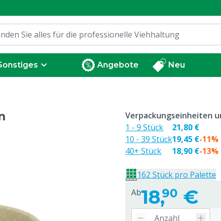
Sonstiges
Angebote
Neu
n
Verpackungseinheiten un
1 - 9 Stück
21,80 €
10 - 39 Stück
19,45 €
-11%
40+ Stück
18,90 €
-13%
162 Stück pro Palette
18,
€
90
Ab