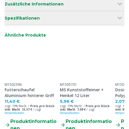
Zusätzliche Informationen
Spezifikationen
Ähnliche Produkte
M1502396
M1505701
M15097
Futterschaufel
MS Kunststoffeimer +
Dosier
Aluminium hinterer Griff
Henkel 12 Liter
Polypr
Griff
11,40 €
5,96 €
2,07 
zzgl. 19% MwSt. /
Preis pro Stück
zzgl. 19% MwSt. /
Preis pro Stück
zzgl. 19%
inkl. MwSt. 13,57 €
/
zzgl.
inkl. MwSt. 7,09 €
/
zzgl.
inkl. MwS
Versandkosten
Versandkosten
Versandko
Produktinformatio
Produktinformatio
Pr
nen
nen
ne