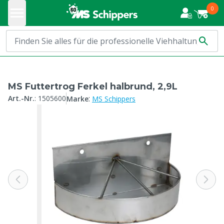
0
MS Futtertrog Ferkel halbrund, 2,9L
:
Art.-Nr.
:
1505600
Marke
MS Schippers