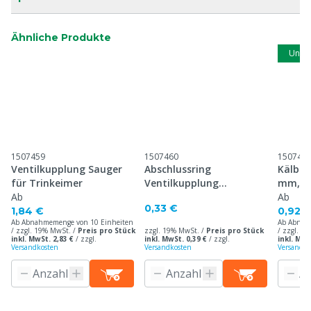
Ähnliche Produkte
Unse
1507459
1507460
150746
Ventilkupplung Sauger
Abschlussring
Kälber
für Trinkeimer
Ventilkupplung
mm, Zy
Ab
Trinkeimer
Ab
0,33 €
1,84 €
0,92 
Ab Abnahmemenge von 10 Einheiten
Ab Abnah
/ zzgl. 19% MwSt. /
Preis pro Stück
zzgl. 19% MwSt. /
Preis pro Stück
/ zzgl. 1
inkl. MwSt. 2,83 €
/
zzgl.
inkl. MwSt. 0,39 €
/
zzgl.
inkl. MwS
Versandkosten
Versandkosten
Versandko