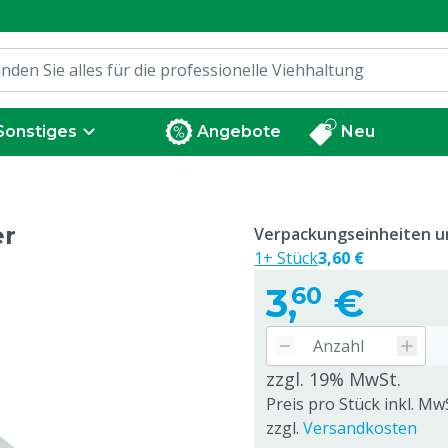
Sonstiges
Angebote
Neu
er
Verpackungseinheiten un
1+ Stück
3,60 €
3,
€
60
zzgl. 19% MwSt.
Preis pro Stück inkl. MwS
zzgl.
Versandkosten