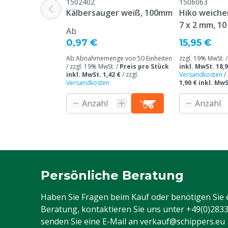
1502402
1506063
Kälbersauger weiß, 100mm
Hiko weiche
7 x 2 mm, 10
Ab
0,97 €
15,95 €
Ab Abnahmemenge von 50 Einheiten
zzgl. 19% MwSt. 
/ zzgl. 19% MwSt. /
Preis pro Stück
inkl. MwSt. 18,9
inkl. MwSt. 1,42 €
/
zzgl.
Versandkosten
/
Versandkosten
1,90 € inkl. Mw
Persönliche Beratung
Haben Sie Fragen beim Kauf oder benötigen Sie 
Beratung, kontaktieren Sie uns unter
+49(0)283
senden Sie eine E-Mail an
verkauf@schippers.eu