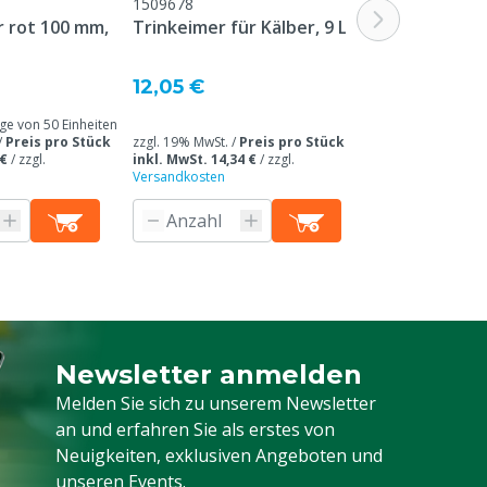
1509678
 rot 100 mm,
Trinkeimer für Kälber, 9 L
12,05 €
 von 50 Einheiten
/
Preis pro Stück
zzgl. 19% MwSt. /
Preis pro Stück
 €
/
zzgl.
inkl. MwSt. 14,34 €
/
zzgl.
Versandkosten
Newsletter anmelden
Melden Sie sich für unseren Newsletter a
Melden Sie sich zu unserem Newsletter
an und erfahren Sie als erstes von
Neuigkeiten, exklusiven Angeboten und
unseren Events.