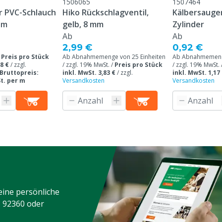
1506065
1507464
r PVC-Schlauch
Hiko Rückschlagventil,
Kälbersauger
 m
gelb, 8 mm
Zylinder
Ab
Ab
2,99 €
0,92 €
/
Preis pro Stück
Ab Abnahmemenge von 25 Einheiten
Ab Abnahmemenge
8 €
/
zzgl.
/ zzgl. 19% MwSt. /
Preis pro Stück
/ zzgl. 19% MwSt. 
Bruttopreis:
inkl. MwSt. 3,83 €
/
zzgl.
inkl. MwSt. 1,17
St. per m
Versandkosten
Versandkosten
eine persönliche
3 92360
oder