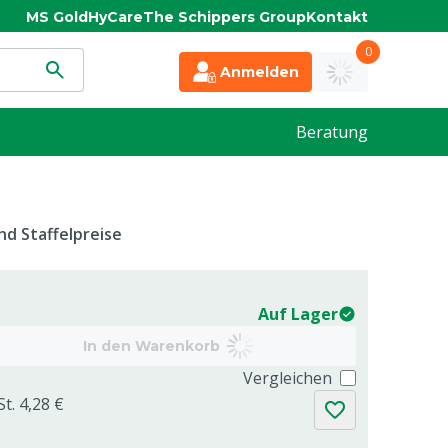
MS Gold
HyCare
The Schippers Group
Kontakt
0
Anmelden
Beratung
d Staffelpreise
Auf Lager
In den Warenkorb
Vergleichen
t. 4,28 €