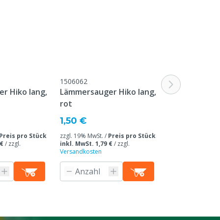
1506062
1506064
r Hiko lang,
Lämmersauger Hiko lang,
Hiko Kugelve
rot
Sauger
1,50 €
3,60 €
Preis pro Stück
zzgl. 19% MwSt. /
Preis pro Stück
zzgl. 19% MwSt. /
 €
/
zzgl.
inkl. MwSt. 1,79 €
/
zzgl.
inkl. MwSt. 4,28 
Versandkosten
Versandkosten