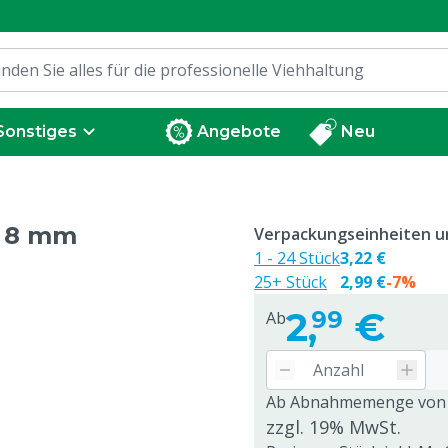
Sonstiges
Angebote
Neu
, 8 mm
Verpackungseinheiten un
1 - 24 Stück
3,22 €
25+ Stück
2,99 €
-7%
2,
€
99
Ab
Ab Abnahmemenge von
zzgl. 19% MwSt.