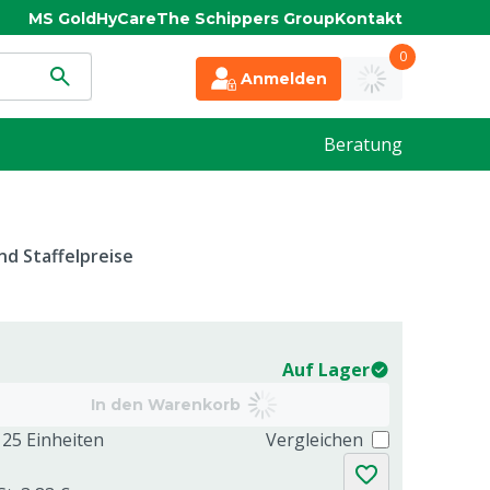
MS Gold
HyCare
The Schippers Group
Kontakt
0
Anmelden
Beratung
d Staffelpreise
Auf Lager
In den Warenkorb
25 Einheiten
Vergleichen