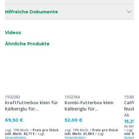
Hilfreiche Dokumente
Videos
Ähnliche Produkte
1502383
1502384
150604
Kraftfutterbox klein für
Kombi-Futterbox klein
CalfOT
Kälberiglu für
Kälberiglu für
Nuckel
Umzäunung
Umzäunung
Ab
69,50 €
52,00 €
15,21 
Ab Abnah
zzgl. 19% MwSt. /
Preis pro Stück
zzgl. 19% MwSt. /
Preis pro Stück
/ zzgl. 1
inkl. MwSt. 82,71 €
/
zzgl.
inkl. MwSt. 61,88 €
/
zzgl.
inkl. MwS
Versandkosten
Versandkosten
Versandko