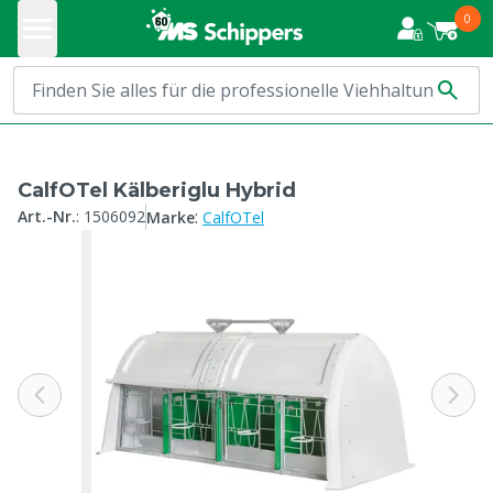
0
CalfOTel Kälberiglu Hybrid
:
Art.-Nr.
:
1506092
Marke
CalfOTel