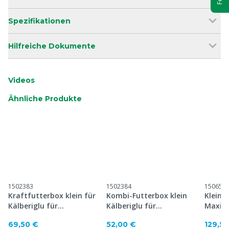
Spezifikationen
Hilfreiche Dokumente
Videos
Ähnliche Produkte
1502383
1502384
150651
Kraftfutterbox klein für
Kombi-Futterbox klein
Kleine
Kälberiglu für
Kälberiglu für
Maxi u
Umzäunung
Umzäunung
69,50 €
52,00 €
129,50