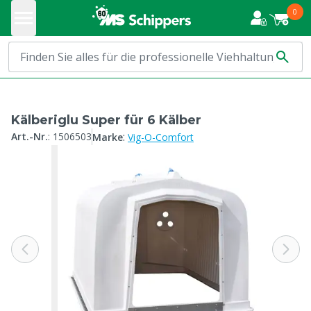
0
Kälberiglu Super für 6 Kälber
:
Art.-Nr.
:
1506503
Marke
Vig-O-Comfort