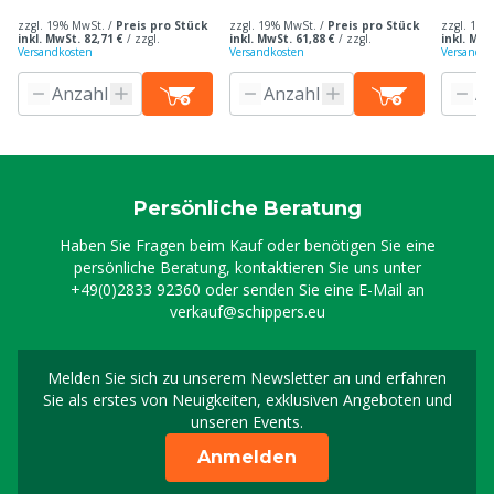
zzgl. 19% MwSt. /
Preis pro Stück
zzgl. 19% MwSt. /
Preis pro Stück
zzgl. 19%
inkl. MwSt. 82,71 €
/
zzgl.
inkl. MwSt. 61,88 €
/
zzgl.
inkl. MwS
Versandkosten
Versandkosten
Versandko
Persönliche Beratung
Haben Sie Fragen beim Kauf oder benötigen Sie eine
persönliche Beratung, kontaktieren Sie uns unter
+49(0)2833 92360
oder senden Sie eine E-Mail an
verkauf@schippers.eu
Melden Sie sich zu unserem Newsletter an und erfahren
Melden Sie sich für uns
Sie als erstes von Neuigkeiten, exklusiven Angeboten und
unseren Events.
Anmelden