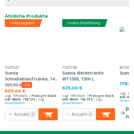
Ähnliche Produkte
Onlineangebot
Unsere Empfehlung
1507521
1507744
M15077
Suevia
Suevia Weidetränke
Suevia
Schnellablauftränke, 140
WT1500, 1500 L
178,0
cm
709,95 €
-15%
625,00 €
603,46 €
zzgl. 19%
zzgl. 19% MwSt. /
Preis pro Stück
zzgl. 19% MwSt. /
Preis pro Stück
inkl. MwS
inkl. MwSt. 718,12 €
/
zzgl.
inkl. MwSt. 743,75 €
/
zzgl.
Versandko
Versandkosten
Versandkosten
Pr
ne