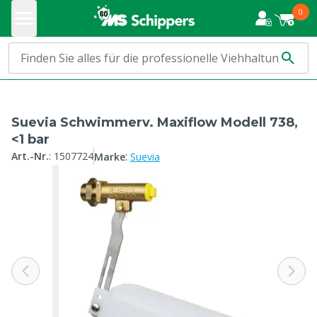
0
Suevia Schwimmerv. Maxiflow Modell 738,
<1 bar
:
Art.-Nr.
:
1507724
Marke
Suevia