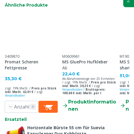
Ähnliche Produkte
3409870
M0609961
M19051
Promat Scheren
MS GluePro Hufkleber
MS Sof
Fettpresse
Ab
shamp
22,40 €
51,00 
35,30 €
Ab Abnahmemenge von 20 Einheiten
/ zzgl. 19% MwSt. /
Preis pro Stück
zzgl. 19%
inkl. MwSt. 30,35 €
/
zzgl.
inkl. MwS
zzgl. 19% MwSt. /
Preis pro Stück
Versandkosten
/
Bruttopreis:
Versandko
inkl. MwSt. 42,01 €
/
zzgl.
189,69 € inkl. MwSt. per l
inkl. MwS
Versandkosten
Produktinformatio
Pr
nen
ne
Ersatzteil
Horizontale Bürste 55 cm für Suevia
Easycleaner Duo Kuhbürste