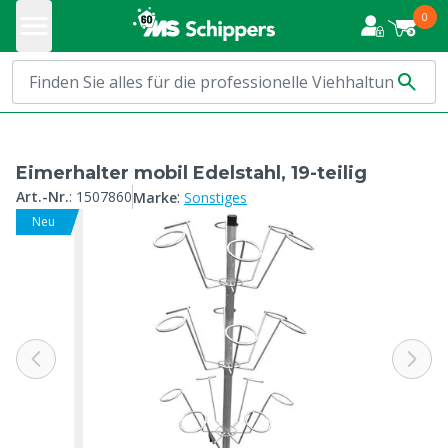
0
Eimerhalter mobil Edelstahl, 19-teilig
:
Art.-Nr.
:
1507860
Marke
Sonstiges
Neu