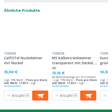
Ähnliche Produkte
1506042
1506258
150966
CalfOTel Nuckeleimer
MS Kälbertränkeeimer
Kunsts
mit Nuckel
transparent mit Deckel, 8
grün, 
L
Ab
15,00 €
10,30 
13,10 €
Ab Abnahmemenge von 10 Einheiten
zzgl. 19% MwSt. /
Preis pro Stück
/ zzgl. 19% MwSt. /
Preis pro Stück
zzgl. 19%
inkl. MwSt. 17,85 €
/
zzgl.
inkl. MwSt. 17,02 €
/
zzgl.
inkl. MwS
Versandkosten
Versandkosten
Versandko