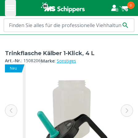
0
Trinkflasche Kälber 1-Klick, 4 L
:
Art.-Nr.
:
1508206
Marke
Sonstiges
Neu