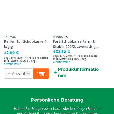
1508967
M1508929
Reifen für Schubkarre 4-
Fort Schubkarre Farm &
lagig
Stable 200/2, zweirädrig,
200 L
432,50 €
22,90 €
zzgl. 19% MwSt. /
Preis pro Stück
zzgl. 19% MwSt. /
Preis pro Stück
inkl. MwSt. 514,68 €
/
zzgl.
inkl. MwSt. 27,25 €
/
zzgl.
Versandkosten
Versandkosten
Produktinformatio
nen
Persönliche Beratung
Haben Sie Fragen beim Kauf oder benötigen Sie eine
persönliche Beratung, kontaktieren Sie uns unter