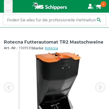
0
Rotecna Futterautomat TR2 Mastschweine
:
Art.-Nr.
:
1509535
Marke
Rotecna