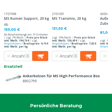
1707998
2701097
430547
MS Rumen Support, 20 kg
MS Transmix, 20 kg
Außena
Zubeh
Ab
131,50 €
155,00 €
81,00 
Ab Abnahmemenge von 10 Einheiten
/ zzgl. 7% MwSt. /
Preis pro Stück
zzgl. 19% MwSt. /
Preis pro Stück
inkl. MwSt. 194,74 €
/
zzgl.
inkl. MwSt. 156,49 €
/
zzgl.
zzgl. 19%
Versandkosten
/
Bruttopreis: 9,74 €
Versandkosten
/
Bruttopreis: 7,82 €
inkl. MwS
inkl. MwSt. per kg
inkl. MwSt. per kg
Versandko
Ersatzteil
Ankerbolzen für MS High Performance Box
8802799
Persönliche Beratung