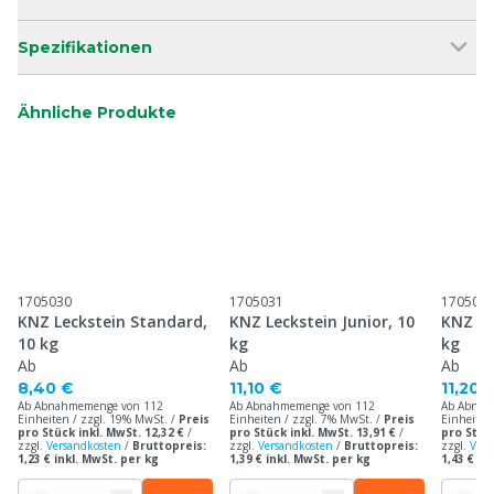
Spezifikationen
Ähnliche Produkte
1705030
1705031
170503
KNZ Leckstein Standard,
KNZ Leckstein Junior, 10
KNZ Le
10 kg
kg
kg
Ab
Ab
Ab
8,40 €
11,10 €
11,20 
Ab Abnahmemenge von 112
Ab Abnahmemenge von 112
Ab Abnah
Einheiten / zzgl. 19% MwSt. /
Preis
Einheiten / zzgl. 7% MwSt. /
Preis
Einheiten
pro Stück inkl. MwSt. 12,32 €
/
pro Stück inkl. MwSt. 13,91 €
/
pro Stück
zzgl.
Versandkosten
/
Bruttopreis:
zzgl.
Versandkosten
/
Bruttopreis:
zzgl.
Vers
1,23 € inkl. MwSt. per kg
1,39 € inkl. MwSt. per kg
1,43 € in