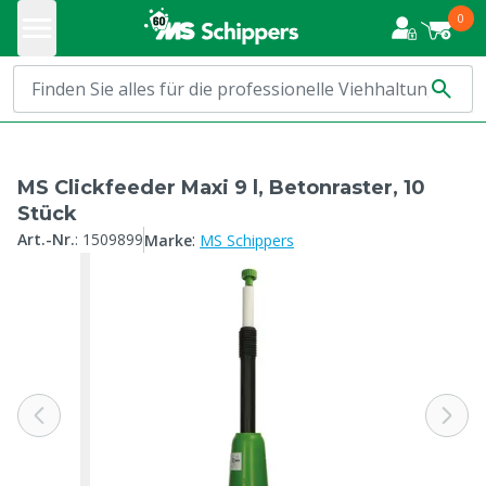
0
MS Clickfeeder Maxi 9 l, Betonraster, 10
Stück
:
Art.-Nr.
:
1509899
Marke
MS Schippers