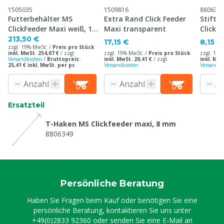
1505035
1509816
880637
Futterbehälter MS
Extra Rand Click Feeder
Stift 
ClickFeeder Maxi weiß, 10
Maxi transparent
Clickf
Stück
213,50 €
17,15 €
8,15 €
zzgl. 19% MwSt. /
Preis pro Stück
inkl. MwSt. 254,07 €
/
zzgl.
zzgl. 19% MwSt. /
Preis pro Stück
zzgl. 19%
Versandkosten
/
Bruttopreis:
inkl. MwSt. 20,41 €
/
zzgl.
inkl. MwS
25,41 € inkl. MwSt. per pc
Versandkosten
Versandko
Ersatzteil
T-Haken MS Clickfeeder maxi, 8 mm
8806349
Persönliche Beratung
Haben Sie Fragen beim Kauf oder benötigen Sie eine
persönliche Beratung, kontaktieren Sie uns unter
+49(0)2833 92360
oder senden Sie eine E-Mail an