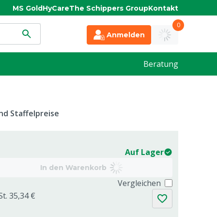
MS Gold
HyCare
The Schippers Group
Kontakt
0
Anmelden
Beratung
d Staffelpreise
Auf Lager
In den Warenkorb
Vergleichen
St. 35,34 €