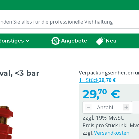
Sonstiges
Angebote
Neu
al, <3 bar
Verpackungseinheiten un
1+ Stück
29,70 €
29,
€
70
zzgl. 19% MwSt.
Preis pro Stück inkl. Mw
zzgl.
Versandkosten