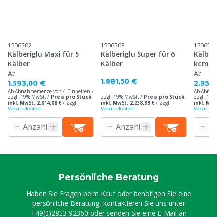
1506502
1506503
150652
Kälberiglu Maxi für 5
Kälberiglu Super für 6
Kälber
Kälber
Kälber
komple
Ab
Ab
1.881,50 €
1.593,00 €
2.958
Ab Abnahmemenge von 4 Einheiten /
Ab Abnah
zzgl. 19% MwSt. /
Preis pro Stück
zzgl. 19% MwSt. /
Preis pro Stück
zzgl. 19%
inkl. MwSt. 2.014,08 €
/
zzgl.
inkl. MwSt. 2.238,99 €
/
zzgl.
inkl. MwS
Versandkosten
Versandkosten
Versandko
Persönliche Beratung
Haben Sie Fragen beim Kauf oder benötigen Sie eine
persönliche Beratung, kontaktieren Sie uns unter
+49(0)2833 92360
oder senden Sie eine E-Mail an