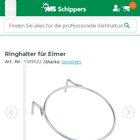
0
Ringhalter für Eimer
:
Art.-Nr.
:
1509922-2
Marke
Sonstiges