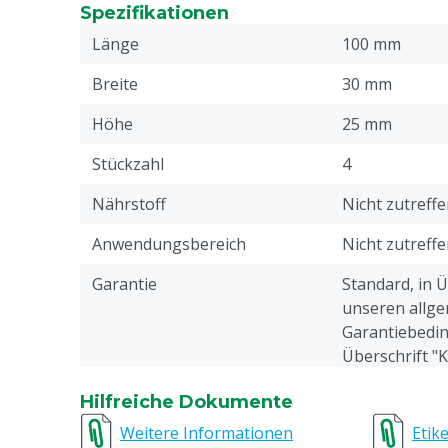
Spezifikationen
Länge
100 mm
Breite
30 mm
Höhe
25 mm
Stückzahl
4
Nährstoff
Nicht zutreff
Anwendungsbereich
Nicht zutreff
Garantie
Standard, in 
unseren allge
Garantiebedin
Überschrift "
Beschwerden 
Hilfreiche Dokumente
Webseite aufg
Weitere Informationen
Etike
Tierarten
Rindvieh