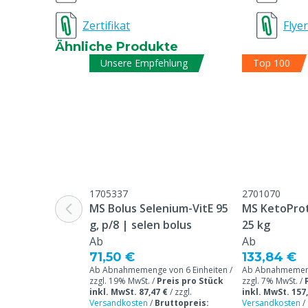
Grund nicht rückgabefähig
Dieses Tierfu
Zertifikat
Flyer
nach dem Vers
Ähnliche Produkte
retourniert w
Unsere Empfehlung
Top 100
Zulässiger Claim
Nicht zutreff
Tierartenspezifisch
Milchkühe
1705337
2701070
MS Bolus Selenium-VitE 95
MS KetoProt
g, p/8 | selen bolus
25 kg
Ab
Ab
71,50 €
133,84 €
Ab Abnahmemenge von 6 Einheiten /
Ab Abnahmemenge
zzgl. 19% MwSt. /
Preis pro Stück
zzgl. 7% MwSt. /
inkl. MwSt. 87,47 €
/
zzgl.
inkl. MwSt. 157
Versandkosten
/
Bruttopreis:
Versandkosten
/