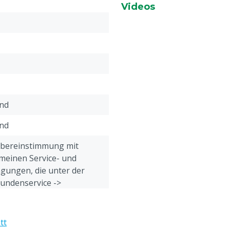
Disclaimer
:
Videos
Futtermittel: zertifiziert l
end
end
Übereinstimmung mit
meinen Service- und
gungen, die unter der
Kundenservice ->
& Retour" am Ende dieser
eführt sind.
tt