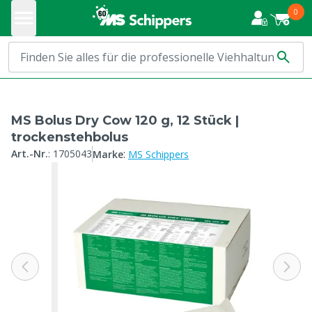
0
MS Bolus Dry Cow 120 g, 12 Stück |
trockenstehbolus
:
Art.-Nr.
:
1705043
Marke
MS Schippers