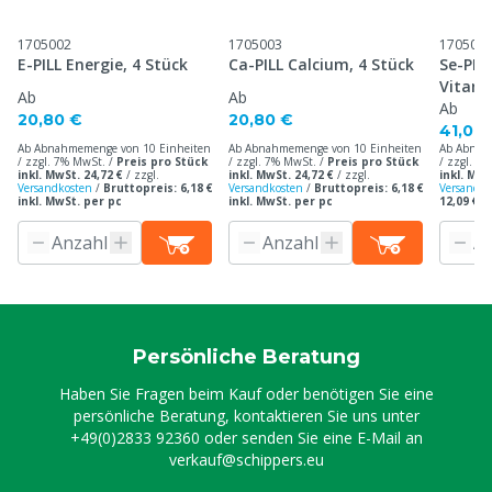
1705002
1705003
170500
E-PILL Energie, 4 Stück
Ca-PILL Calcium, 4 Stück
Se-PIL
Vitami
Ab
Ab
Ab
20,80 €
20,80 €
41,00
Ab Abnahmemenge von 10 Einheiten
Ab Abnahmemenge von 10 Einheiten
Ab Abnah
/ zzgl. 7% MwSt. /
Preis pro Stück
/ zzgl. 7% MwSt. /
Preis pro Stück
/ zzgl. 7
inkl. MwSt. 24,72 €
/
zzgl.
inkl. MwSt. 24,72 €
/
zzgl.
inkl. MwS
Versandkosten
/
Bruttopreis: 6,18 €
Versandkosten
/
Bruttopreis: 6,18 €
Versandko
inkl. MwSt. per pc
inkl. MwSt. per pc
12,09 € i
Persönliche Beratung
Haben Sie Fragen beim Kauf oder benötigen Sie eine
persönliche Beratung, kontaktieren Sie uns unter
+49(0)2833 92360
oder senden Sie eine E-Mail an
verkauf@schippers.eu