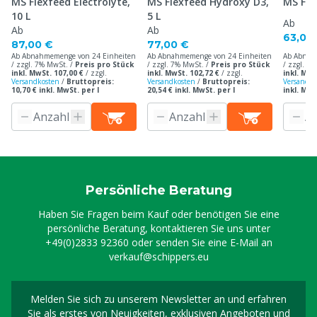
MS Flexfeed Electrolyte,
MS Flexfeed Hydroxy D3,
MS Fre
10 L
5 L
Ab
Ab
Ab
63,00
87,00 €
77,00 €
Ab Abnahmemenge von 24 Einheiten
Ab Abnahmemenge von 24 Einheiten
Ab Abnah
/ zzgl. 7% MwSt. /
Preis pro Stück
/ zzgl. 7% MwSt. /
Preis pro Stück
/ zzgl. 7
inkl. MwSt. 107,00 €
/
zzgl.
inkl. MwSt. 102,72 €
/
zzgl.
inkl. MwS
Versandkosten
/
Bruttopreis:
Versandkosten
/
Bruttopreis:
Versandko
10,70 € inkl. MwSt. per l
20,54 € inkl. MwSt. per l
inkl. MwS
Persönliche Beratung
Haben Sie Fragen beim Kauf oder benötigen Sie eine
persönliche Beratung, kontaktieren Sie uns unter
+49(0)2833 92360
oder senden Sie eine E-Mail an
verkauf@schippers.eu
Melden Sie sich zu unserem Newsletter an und erfahren
Melden Sie sich für uns
Sie als erstes von Neuigkeiten, exklusiven Angeboten und