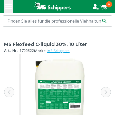
0
MS Flexfeed C-liquid 30%, 10 Liter
:
Art.-Nr.
:
1705322
Marke
MS Schippers