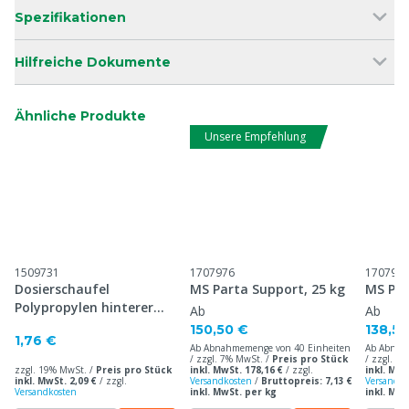
Spezifikationen
Hilfreiche Dokumente
Ähnliche Produkte
Unsere Empfehlung
1509731
1707976
170798
Dosierschaufel
MS Parta Support, 25 kg
MS Pig
Polypropylen hinterer
Ab
Ab
Griff, 250 ml
150,50 €
138,50
1,76 €
Ab Abnahmemenge von 40 Einheiten
Ab Abnah
/ zzgl. 7% MwSt. /
Preis pro Stück
/ zzgl. 7
zzgl. 19% MwSt. /
Preis pro Stück
inkl. MwSt. 178,16 €
/
zzgl.
inkl. MwS
inkl. MwSt. 2,09 €
/
zzgl.
Versandkosten
/
Bruttopreis: 7,13 €
Versandko
Versandkosten
inkl. MwSt. per kg
inkl. MwS