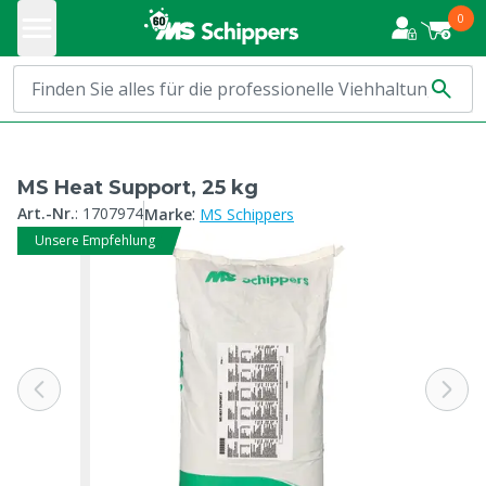
0
MS Heat Support, 25 kg
:
Art.-Nr.
:
1707974
Marke
MS Schippers
Unsere Empfehlung