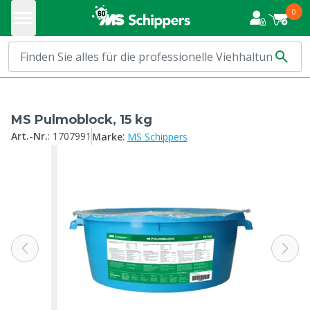
0
MS Pulmoblock, 15 kg
:
Art.-Nr.
:
1707991
Marke
MS Schippers