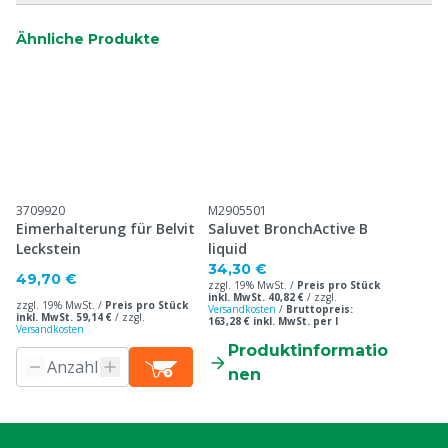
Ähnliche Produkte
3709920
M2905501
Eimerhalterung für Belvit
Saluvet BronchActive B
Leckstein
liquid
34,30 €
49,70 €
zzgl. 19% MwSt. /
Preis pro Stück
inkl. MwSt. 40,82 €
/
zzgl.
zzgl. 19% MwSt. /
Preis pro Stück
Versandkosten
/
Bruttopreis:
inkl. MwSt. 59,14 €
/
zzgl.
163,28 € inkl. MwSt. per l
Versandkosten
Produktinformatio
nen