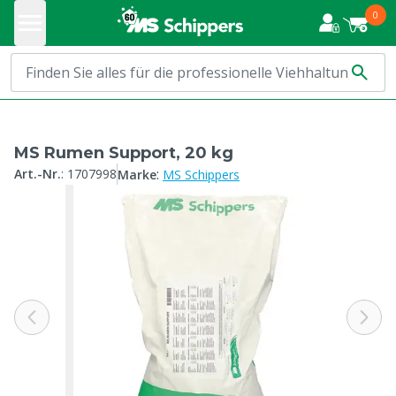
0
MS Rumen Support, 20 kg
:
Art.-Nr.
:
1707998
Marke
MS Schippers