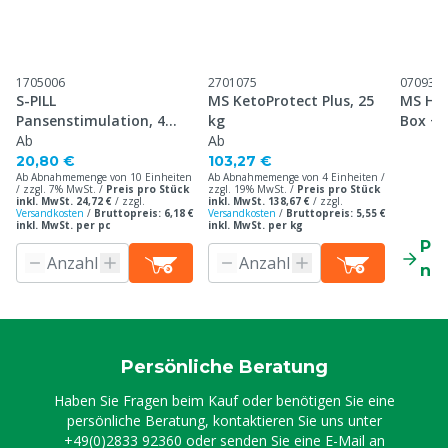
1705006
2701075
070939
S-PILL
MS KetoProtect Plus, 25
MS Hig
Pansenstimulation, 4
kg
Box + 
Stück
Ab
Ab
20,80 €
103,27 €
Ab Abnahmemenge von 10 Einheiten
Ab Abnahmemenge von 4 Einheiten /
/ zzgl. 7% MwSt. /
Preis pro Stück
zzgl. 19% MwSt. /
Preis pro Stück
inkl. MwSt. 24,72 €
/
zzgl.
inkl. MwSt. 138,67 €
/
zzgl.
Versandkosten
/
Bruttopreis: 6,18 €
Versandkosten
/
Bruttopreis: 5,55 €
inkl. MwSt. per pc
inkl. MwSt. per kg
Pr
ne
Persönliche Beratung
Haben Sie Fragen beim Kauf oder benötigen Sie eine
persönliche Beratung, kontaktieren Sie uns unter
+49(0)2833 92360
oder senden Sie eine E-Mail an