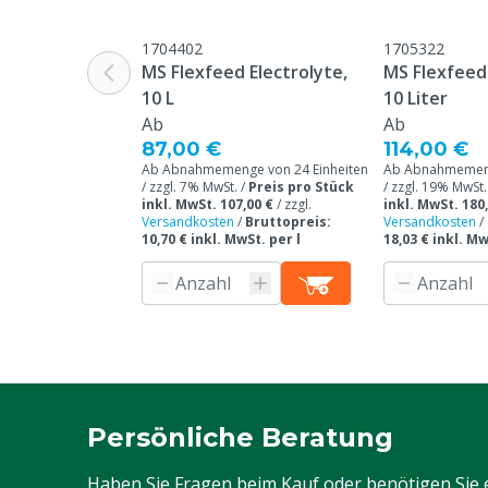
einem normal
bei, Vitamin B
1704402
1705322
normalen Ener
MS Flexfeed Electrolyte,
MS Flexfeed 
Vitamin B8 (Bi
10 L
10 Liter
von normalem 
Ab
Ab
87,00 €
Vitamin B8 (Bi
114,00 €
Ab Abnahmemenge von 24 Einheiten
Ab Abnahmemeng
Aufrechterha
/ zzgl. 7% MwSt. /
Preis pro Stück
/ zzgl. 19% MwSt.
und Schleimhäu
inkl. MwSt. 107,00 €
/
zzgl.
inkl. MwSt. 180
Versandkosten
/
Bruttopreis:
Versandkosten
/
Aufrechterhal
10,70 € inkl. MwSt. per l
18,03 € inkl. Mw
Fell und Feder
positive Wirk
Zink; spielt e
Gewebewachst
Zink; unterstü
Regenerations
Inhalt
10 L
Persönliche Beratung
Haben Sie Fragen beim Kauf oder benötigen Sie 