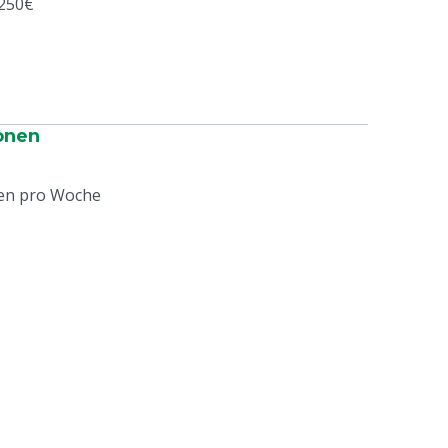
 250€
onen
gen pro Woche
e