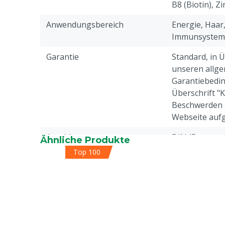
B8 (Biotin), Zi
Anwendungsbereich
Energie, Haar,
Immunsystem 
Garantie
Standard, in 
unseren allge
Garantiebedin
Überschrift "
Beschwerden 
Webseite aufg
Anschluss
DIN45
Ähnliche Produkte
Top 100
Tierarten
Geflügel, And
Grund nicht rückgabefähig
Dieses Tierfu
nach dem Vers
retourniert w
Zulässiger Claim
Vitamin B5 (P