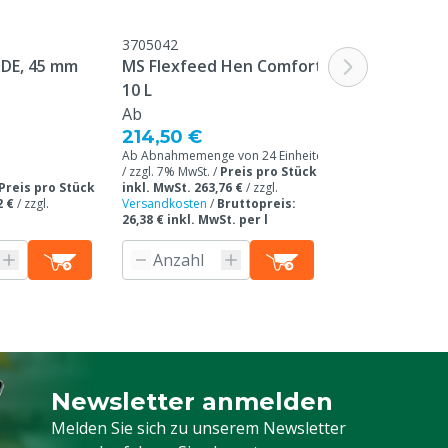
3705042
DE, 45 mm
MS Flexfeed Hen Comfort,
10 L
Ab
214,50 €
Ab Abnahmemenge von 24 Einheiten
/ zzgl. 7% MwSt. /
Preis pro Stück
Preis pro Stück
inkl. MwSt. 263,76 €
/
zzgl.
2 €
/
zzgl.
Versandkosten
/
Bruttopreis:
26,38 € inkl. MwSt. per l
Newsletter anmelden
Melden Sie sich für unseren Newsletter a
Melden Sie sich zu unserem Newsletter