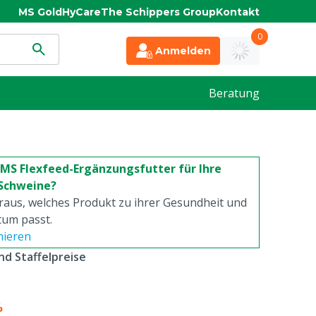
MS Gold
HyCare
The Schippers Group
Kontakt
0
Anmelden
Beratung
 MS Flexfeed-Ergänzungsfutter für Ihre
Schweine?
eraus, welches Produkt zu ihrer Gesundheit und
um passt.
mieren
d Staffelpreise
%