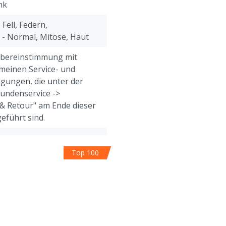
nk
 Fell, Federn,
- Normal, Mitose, Haut
Übereinstimmung mit
meinen Service- und
gungen, die unter der
Kundenservice ->
& Retour" am Ende dieser
eführt sind.
Top 100
ere
tterergänzungsmittel kann
and nicht storniert oder
erden.
antothensäure); trägt zu