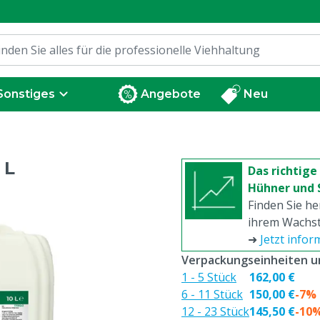
Sonstiges
Angebote
Neu
 L
Das richtige
Hühner und 
Finden Sie h
ihrem Wachst
➜
Jetzt infor
Verpackungseinheiten un
1 - 5 Stück
162,00 €
6 - 11 Stück
150,00 €
-7%
12 - 23 Stück
145,50 €
-10