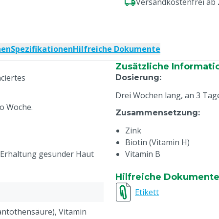
Versandkostenfrei ab
nen
Spezifikationen
Hilfreiche Dokumente
Zusätzliche Informati
ciertes
Dosierung
:
Drei Wochen lang, an 3 Ta
ro Woche.
Zusammensetzung
:
Zink
Biotin (Vitamin H)
er Erhaltung gesunder Haut
Vitamin B
Hilfreiche Dokument
Etikett
antothensäure), Vitamin