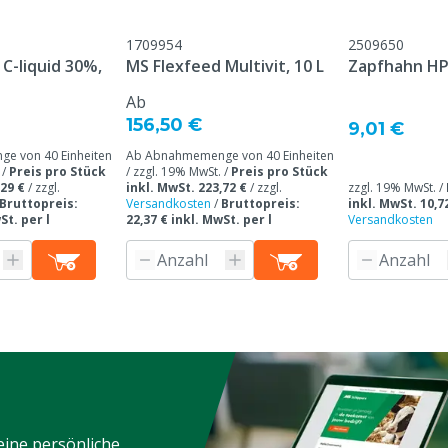
en Energiestoffwechsel
8 (Biotin); trägt zu einem
1709954
2509650
giestoffwechsel bei,
C-liquid 30%,
MS Flexfeed Multivit, 10 L
Zapfhahn HP
otin); trägt zur Erhaltung
Ab
Haar, Fell und Federn bei,
156,50 €
9,01 €
otin); Trägt zur
e von 40 Einheiten
Ab Abnahmemenge von 40 Einheiten
ltung der normalen Haut
 /
Preis pro Stück
/ zzgl. 19% MwSt. /
Preis pro Stück
te bei, Zink; trägt zur
,29 €
/
zzgl.
inkl. MwSt. 223,72 €
/
zzgl.
zzgl. 19% MwSt. /
Bruttopreis:
Versandkosten
/
Bruttopreis:
inkl. MwSt. 10,7
tung des normalen Haar,
St. per l
22,37 € inkl. MwSt. per l
Versandkosten
n bei, Zink; hat eine
ung auf das Immunsystem,
ine Rolle beim (Prozess des)
ums und der Entwicklung,
tzt die
fähigkeit der Haut
eine persönliche