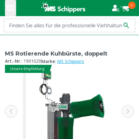
0
MS Rotierende Kuhbürste, doppelt
:
Art.-Nr.
:
1901029
Marke
MS Schippers
Unsere Empfehlung