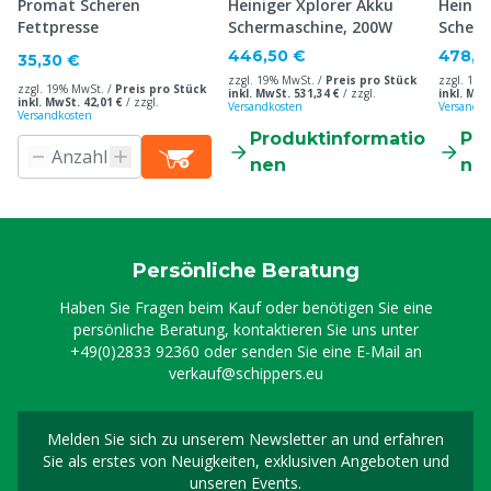
Promat Scheren
Heiniger Xplorer Akku
Heinig
Fettpresse
Schermaschine, 200W
Scherm
200W
446,50 €
478,0
35,30 €
zzgl. 19% MwSt. /
Preis pro Stück
zzgl. 19%
zzgl. 19% MwSt. /
Preis pro Stück
inkl. MwSt. 531,34 €
/
zzgl.
inkl. MwS
inkl. MwSt. 42,01 €
/
zzgl.
Versandkosten
Versandko
Versandkosten
Produktinformatio
Pr
nen
ne
Persönliche Beratung
Haben Sie Fragen beim Kauf oder benötigen Sie eine
persönliche Beratung, kontaktieren Sie uns unter
+49(0)2833 92360
oder senden Sie eine E-Mail an
verkauf@schippers.eu
Melden Sie sich zu unserem Newsletter an und erfahren
Melden Sie sich für uns
Sie als erstes von Neuigkeiten, exklusiven Angeboten und
unseren Events.