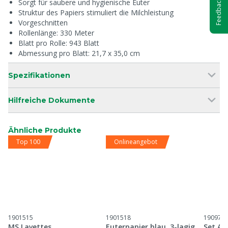
Sorgt für saubere und hygienische Euter
Feedback
Struktur des Papiers stimuliert die Milchleistung
Vorgeschnitten
Rollenlänge: 330 Meter
Blatt pro Rolle: 943 Blatt
Abmessung pro Blatt: 21,7 x 35,0 cm
Spezifikationen
Hilfreiche Dokumente
Ähnliche Produkte
Top 100
Onlineangebot
1901515
1901518
190978
MS Lavettes,
Euterpapier blau, 3-lagig,
Set Au