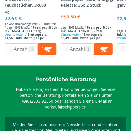
Feuchttücher, 3x600
Palette: 36x 2 Stück
galvan
Ab
997,50 €
30,40 €
22,90
Ab Abnahmemenge von 60 Einheiten
/ zzgl. 19% MwSt. /
Preis pro Stück
zzgl. 19% MwSt. /
Preis pro Stück
inkl. MwSt. 43,67 €
/
zzgl.
inkl. MwSt. 1.187,03 €
/
zzgl.
zzgl. 19%
Versandkosten
/
Bruttopreis:
Versandkosten
/
Bruttopreis:
inkl. MwS
14,56 € inkl. MwSt. per pc
16,49 € inkl. MwSt. per pc
Versandko
Persönliche Beratung
Haben Sie Fragen beim Kauf oder benötigen Sie eine
persönliche Beratung, kontaktieren Sie uns unter
+49(0)2833 92360
oder senden Sie eine E-Mail an
verkauf@schippers.eu
Melden Sie sich zu unserem Newsletter an und erfahren
Melden Sie sich für uns
Sie als erstes von Neuigkeiten, exklusiven Angeboten und