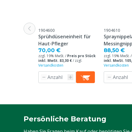
1904600
1904610
Sprühdüseneinheit für
Spraynippel
Haut-Pfleger
Messingnipp
70,00 €
88,50 €
zzgl. 19% MwSt. /
Preis pro Stück
zzgl. 19% MwSt. 
inkl. MwSt. 83,30 €
/
zzgl.
inkl. MwSt. 105
Versandkosten
Versandkosten
Persönliche Beratung
Haben Sie Fragen beim Kauf oder benötigen Sie 