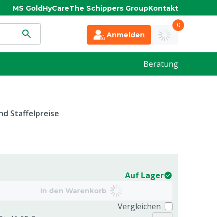
MS Gold
HyCare
The Schippers Group
Kontakt
0
Anmelden
Beratung
d Staffelpreise
Auf Lager
In den Warenkorb
Vergleichen