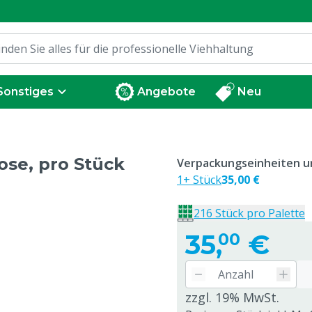
Sonstiges
Angebote
Neu
ose, pro Stück
Verpackungseinheiten un
1+ Stück
35,00 €
216 Stück pro Palette
35,
€
00
zzgl. 19% MwSt.