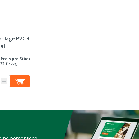
anlage PVC +
el
/
Preis pro Stück
,32 €
/
zzgl.
eine persönliche