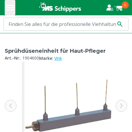
0
Sprühdüseneinheit für Haut-Pfleger
:
Art.-Nr.
:
1904600
Marke
Vink