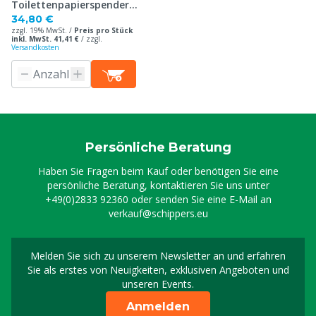
Toilettenpapierspender,
doppelt
34,80 €
zzgl. 19% MwSt. /
Preis pro Stück
inkl. MwSt. 41,41 €
/
zzgl.
Versandkosten
Persönliche Beratung
Haben Sie Fragen beim Kauf oder benötigen Sie eine
persönliche Beratung, kontaktieren Sie uns unter
+49(0)2833 92360
oder senden Sie eine E-Mail an
verkauf@schippers.eu
Melden Sie sich zu unserem Newsletter an und erfahren
Melden Sie sich für uns
Sie als erstes von Neuigkeiten, exklusiven Angeboten und
unseren Events.
Anmelden