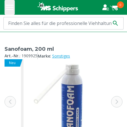
0
Sanofoam, 200 ml
:
Art.-Nr.
:
1909925
Marke
Sonstiges
Neu