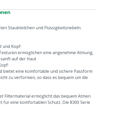
onen
ten Staubteilchen und Flüssigkeitsnebeln.
t und Kopf:
d Texturen ermöglichen eine angenehme Atmung,
 sanft auf der Haut
Kopf:
d bietet eine komfortable und sichere Passform
icht zu verformen, so dass es bequem um die
t Filtermaterial ermöglicht das bequem Atmen
t für eine komfortablen Schutz. Die 8300 Serie
rstopfungsprüfung (angegeben mit einem D) für
komfort (nur 8312, 8322 und 8833)