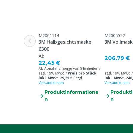
Typ Nummer
8322
Einweg oder
Einwegartikel
wiederverwendbar
Tierarten
Rindvieh, Schw
M2001114
M2005552
Ziegen, Ander
3M Halbgesichtsmaske
3M Vollmas
6300
Farbe
Weiß
Ab
206,79 €
22,45 €
Ab Abnahmemenge von 8 Einheiten /
zzgl. 19% MwSt. /
Preis pro Stück
zzgl. 19% MwSt. 
inkl. MwSt. 29,21 €
/
zzgl.
inkl. MwSt. 246
Versandkosten
Versandkosten
Produktinformatione
Produkt
n
n