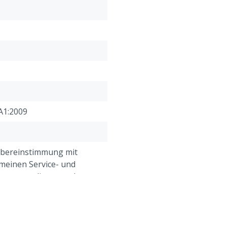
Kühl und Komfortabel:
Das 3M™ Cool Flow Ausate
macht die Maske kühler u
und feuchten Bedingunge
Sanft für die Haut:
Die sehr weichen Polstere
Beatmung jederzeit ange
Technische Merkmale
:
A1:2009
Farbe: weiß
Gewicht: 15 gramm
Volumen Karton: 10 Stüc
Übereinstimmung mit
Volume Over-Box: 80 Stü
meinen Service- und
Volumenpalette: 2800 Stü
gungen, die unter der
Besonderheiten
:
Kundenservice ->
& Retour" am Ende dieser
Auswahlhilfe für die am
eführt sind.
Arbeitsplatzkonzentration