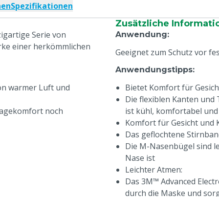
nen
Spezifikationen
Zusätzliche Informati
igartige Serie von
Anwendung
:
rke einer herkömmlichen
Geeignet zum Schutz vor fes
Anwendungstipps
:
von warmer Luft und
Bietet Komfort für Gesich
Die flexiblen Kanten un
ragekomfort noch
ist kühl, komfortabel und
Komfort für Gesicht und 
Das geflochtene Stirnban
Die M-Nasenbügel sind le
Nase ist
Leichter Atmen:
Das 3M™ Advanced Electre
durch die Maske und sorg
erfüllt die optionale Ve
einen langfristigen Atem