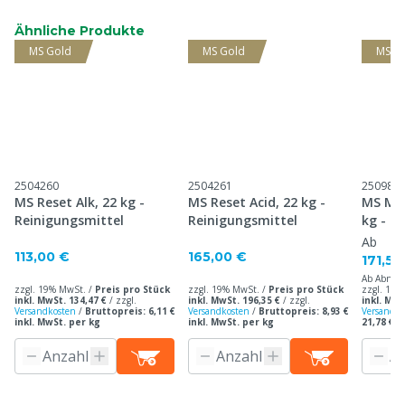
Ähnliche Produkte
MS Gold
MS Gold
MS G
2504260
2504261
250981
MS Reset Alk, 22 kg -
MS Reset Acid, 22 kg -
MS Meg
Reinigungsmittel
Reinigungsmittel
kg - D
Ab
113,00 €
165,00 €
171,50
Ab Abnah
zzgl. 19% MwSt. /
Preis pro Stück
zzgl. 19% MwSt. /
Preis pro Stück
zzgl. 19%
inkl. MwSt. 134,47 €
/
zzgl.
inkl. MwSt. 196,35 €
/
zzgl.
inkl. MwS
Versandkosten
/
Bruttopreis: 6,11 €
Versandkosten
/
Bruttopreis: 8,93 €
Versandko
inkl. MwSt. per kg
inkl. MwSt. per kg
21,78 € i