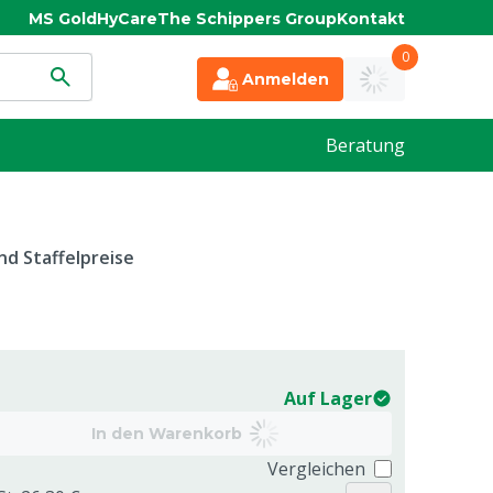
MS Gold
HyCare
The Schippers Group
Kontakt
0
Anmelden
Beratung
d Staffelpreise
Auf Lager
In den Warenkorb
Vergleichen