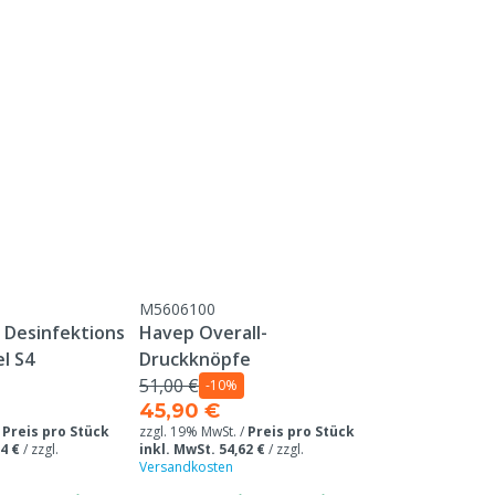
Modell
Tierarten
Farbe
M5606100
e Desinfektions
Havep Overall-
l S4
Druckknöpfe
51,00 €
-10%
45,90 €
/
Preis pro Stück
zzgl. 19% MwSt. /
Preis pro Stück
4 €
/
zzgl.
inkl. MwSt. 54,62 €
/
zzgl.
Versandkosten