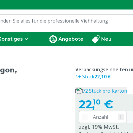
Sonstiges
Angebote
Neu
Egon,
Verpackungseinheiten un
1+ Stück
22,10 €
72 Stück pro Karton
22,
€
10
zzgl. 19% MwSt.