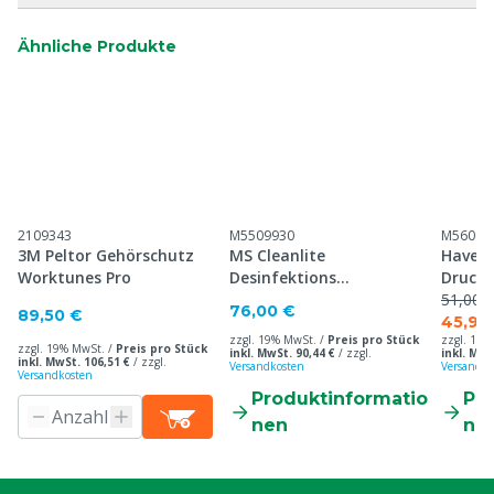
Ähnliche Produkte
2109343
M5509930
M56061
3M Peltor Gehörschutz
MS Cleanlite
Havep 
Worktunes Pro
Desinfektions
Druck
Gummistiefel S4
51,00 €
76,00 €
89,50 €
45,90
zzgl. 19% MwSt. /
Preis pro Stück
zzgl. 19%
zzgl. 19% MwSt. /
Preis pro Stück
inkl. MwSt. 90,44 €
/
zzgl.
inkl. MwS
inkl. MwSt. 106,51 €
/
zzgl.
Versandkosten
Versandko
Versandkosten
Produktinformatio
Pr
nen
ne