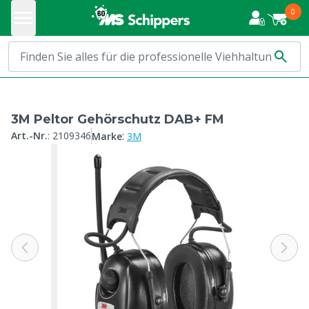
0
3M Peltor Gehörschutz DAB+ FM
:
Art.-Nr.
:
2109346
Marke
3M