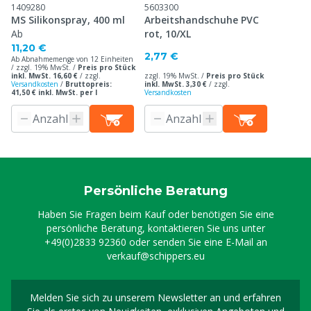
1409280
5603300
MS Silikonspray, 400 ml
Arbeitshandschuhe PVC
Ab
rot, 10/XL
11,20 €
2,77 €
Ab Abnahmemenge von 12 Einheiten
/ zzgl. 19% MwSt. /
Preis pro Stück
inkl. MwSt. 16,60 €
/
zzgl.
zzgl. 19% MwSt. /
Preis pro Stück
Versandkosten
/
Bruttopreis:
inkl. MwSt. 3,30 €
/
zzgl.
41,50 € inkl. MwSt. per l
Versandkosten
Persönliche Beratung
Haben Sie Fragen beim Kauf oder benötigen Sie eine
persönliche Beratung, kontaktieren Sie uns unter
+49(0)2833 92360
oder senden Sie eine E-Mail an
verkauf@schippers.eu
Melden Sie sich zu unserem Newsletter an und erfahren
Melden Sie sich für uns