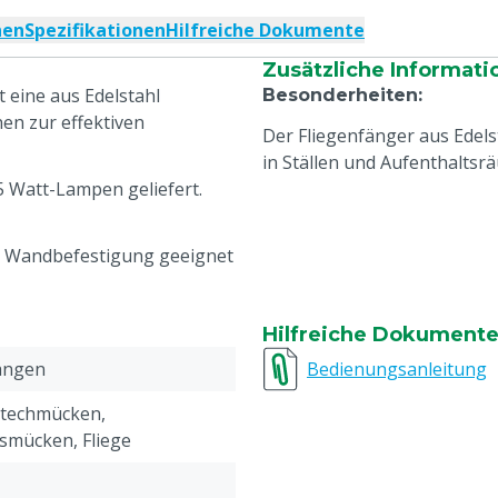
nen
Spezifikationen
Hilfreiche Dokumente
Zusätzliche Informati
t eine aus Edelstahl
Besonderheiten
:
en zur effektiven
Der Fliegenfänger aus Edel
in Ställen und Aufenthaltsr
15 Watt-Lampen geliefert.
r Wandbefestigung geeignet
Hilfreiche Dokument
angen
Bedienungsanleitung
 Stechmücken,
smücken, Fliege