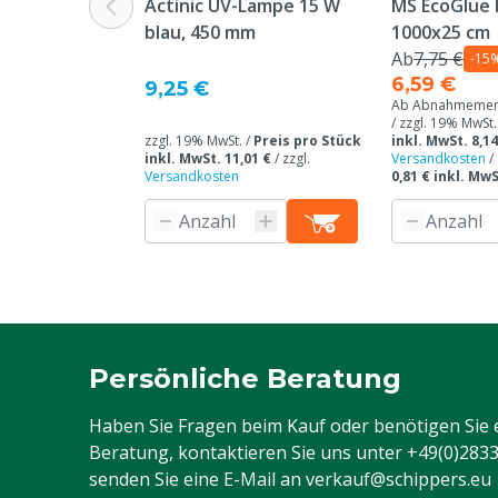
Actinic UV-Lampe 15 W
MS EcoGlue 
Überschrift "
blau, 450 mm
1000x25 cm
Beschwerden 
Ab
7,75 €
-15
Webseite aufg
6,59 €
9,25 €
Ab Abnahmemeng
Leistung
15 W
/ zzgl. 19% MwSt.
zzgl. 19% MwSt. /
Preis pro Stück
inkl. MwSt. 8,14
Typ Pestizid
Biologisch, El
inkl. MwSt. 11,01 €
/
zzgl.
Versandkosten
/
Versandkosten
0,81 € inkl. Mw
Tierarten
Rindvieh, Schw
Ziegen, Ander
Persönliche Beratung
Haben Sie Fragen beim Kauf oder benötigen Sie 
Beratung, kontaktieren Sie uns unter
+49(0)283
senden Sie eine E-Mail an
verkauf@schippers.eu