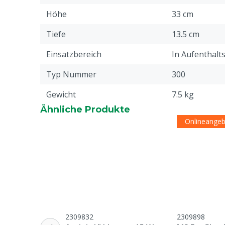
Höhe
33 cm
Tiefe
13.5 cm
Einsatzbereich
In Aufenthalt
Typ Nummer
300
Gewicht
7.5 kg
Ähnliche Produkte
Bereich
180 m²
Onlineange
Lebensstadium
Adult
Stückzahl
1
Material
Edelstahl
Garantie
Standard, in 
unseren allge
2309832
2309898
Garantiebedin