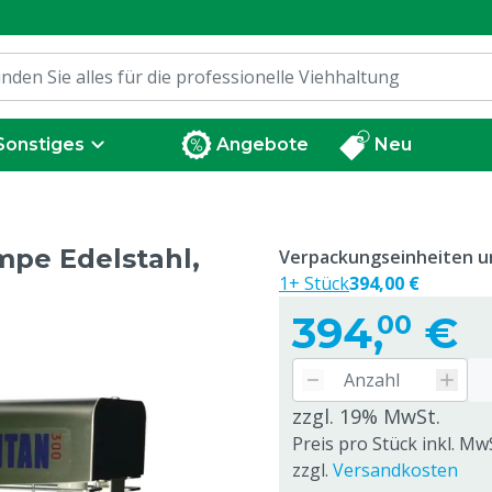
Sonstiges
Angebote
Neu
ampe Edelstahl,
Verpackungseinheiten un
1+ Stück
394,00 €
394,
€
00
zzgl. 19% MwSt.
Preis pro Stück inkl. Mw
zzgl.
Versandkosten