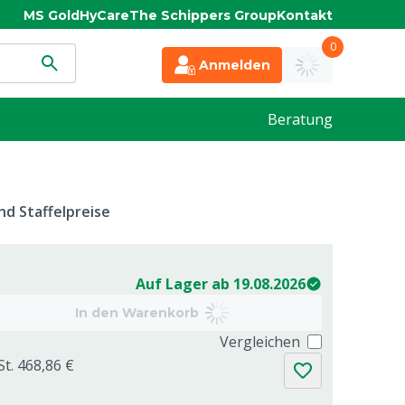
MS Gold
HyCare
The Schippers Group
Kontakt
0
Anmelden
Beratung
d Staffelpreise
Auf Lager ab 19.08.2026
In den Warenkorb
Vergleichen
St. 468,86 €