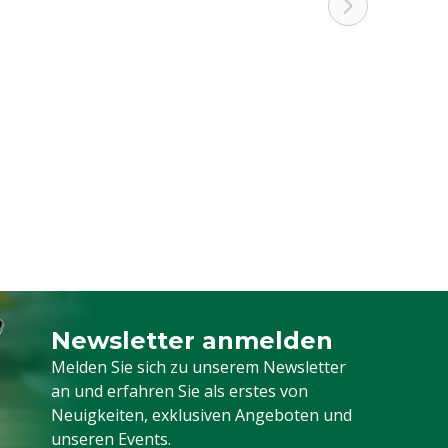
Newsletter anmelden
Melden Sie sich für unseren Newsletter a
Melden Sie sich zu unserem Newsletter
an und erfahren Sie als erstes von
Neuigkeiten, exklusiven Angeboten und
unseren Events.