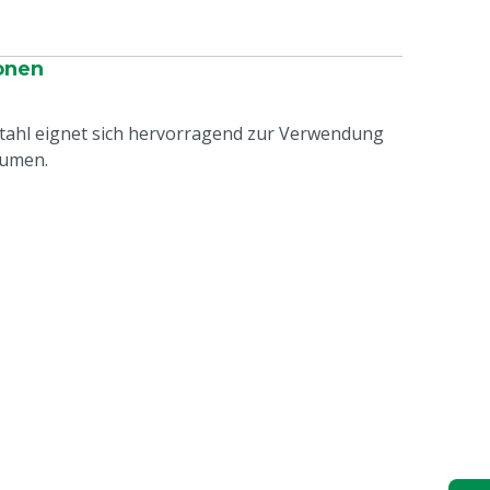
onen
stahl eignet sich hervorragend zur Verwendung
äumen.
e