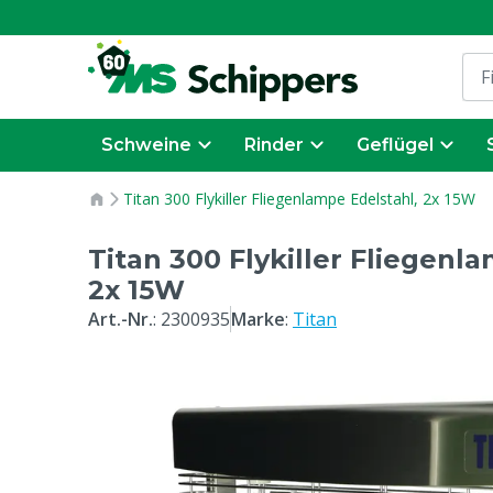
Schweine
Rinder
Geflügel
Titan 300 Flykiller Fliegenlampe Edelstahl, 2x 15W
Titan 300 Flykiller Fliegenl
2x 15W
Art.-Nr.
:
2300935
Marke
:
Titan