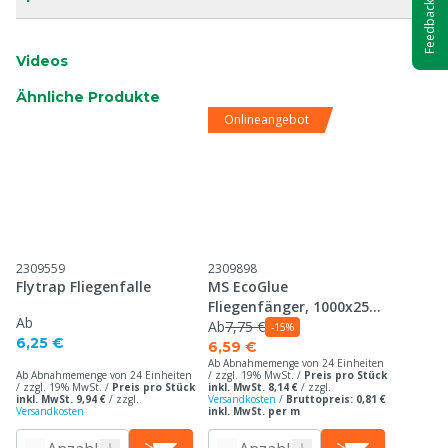
Feedback
Videos
Ähnliche Produkte
Onlineangebot
2309559
2309898
Flytrap Fliegenfalle
MS EcoGlue
Fliegenfänger, 1000x25
Ab
cm
Ab
7,75 €
-15%
6,25 €
6,59 €
Ab Abnahmemenge von 24 Einheiten
Ab Abnahmemenge von 24 Einheiten
/ zzgl. 19% MwSt. /
Preis pro Stück
/ zzgl. 19% MwSt. /
Preis pro Stück
inkl. MwSt. 8,14 €
/
zzgl.
inkl. MwSt. 9,94 €
/
zzgl.
Versandkosten
/
Bruttopreis: 0,81 €
Versandkosten
inkl. MwSt. per m