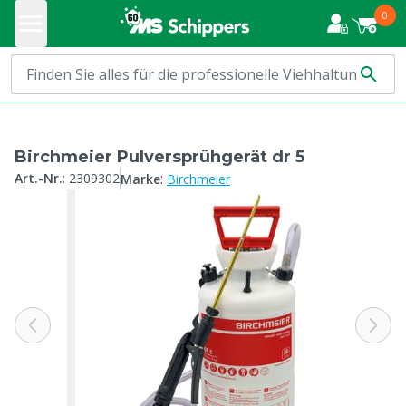
0
Birchmeier Pulversprühgerät dr 5
:
Art.-Nr.
:
2309302
Marke
Birchmeier