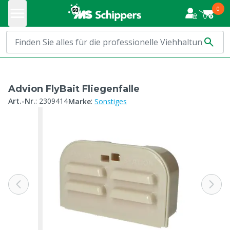
0
Advion FlyBait Fliegenfalle
:
Art.-Nr.
:
2309414
Marke
Sonstiges